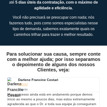
até
5 dias úteis da contratação, com o máximo de
agilidade e eficiência.
Você não precisará se preocupar com nada; nós
fazemos tudo, pois como somos especialistas nesse
tipo de demanda, sabemos exatamente quais os
caminhos trilhar para trazer o melhor resultado.
Para solucionar sua causa, sempre conte
com a melhor ajuda; por isso separamos
o depoimento de alguns dos nossos
Clientes, veja:
Darlene Francine Cestari





Cliente
Meu processo ainda está em andamento porque demos
"Óti
início ao mesmo a poucos dias, mas estou extremamente
prof
agradecida ao que o Dr. e toda sua equipe já conseguiram
solu